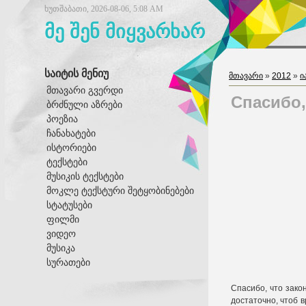
ხუთშაბათი, 2026-08-06, 5:08 AM
მე შენ მიყვარხარ
საიტის მენიუ
მთავარი
»
2012
»
ი
მთავარი გვერდი
Спасибо,
ბრძნული აზრები
პოეზია
ჩანახატები
ისტორიები
ტექსტები
მუსიკის ტექსტები
მოკლე ტექსტური შეტყობინებები
სტატუსები
ფილმი
ვიდეო
მუსიკა
სურათები
Спасибо, что зако
достаточно, чтоб 