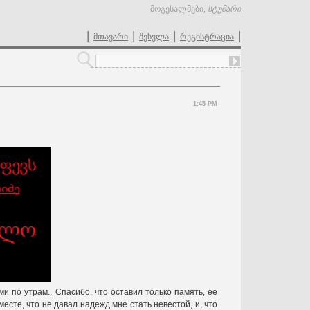
მოგესალმები
,
სტუმარი
|
|
|
|
მთავარი
შესვლა
რეგისტრაცია
1:45 PM
ми по утрам.. Спасибо, что оставил только память, ее
сте, что не давал надежд мне стать невестой, и, что