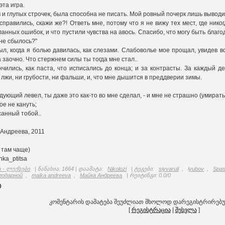
эта игра.
в и глупых строчек, была способна не писать. Мой ровный почерк лишь выводил
правились, скажи же?! Ответь мне, потому что я не вижу тех мест, где никог
нных ошибок, и что пустили чувства на авось. Спасибо, что могу быть благодар
 не сбылось?"
ыл, когда я болью давилась, как слезами. Слабоволье мое прощал, увидев вс
 заочно. Что стержнем силы ты тогда мне стал..
нчились, как паста, что исписались до конца; и за контрасты. За каждый 
 лжи, ни грубости, ни фальши, и, что мне дышится в преддверии зимы.
дующий левел, ты даже это как-то во мне сделал, - и мне не страшно (умирать
ое не кануть;
санный тобой..
 Андреева, 2011
 там чаще)
hka_ptitsa
 - ლექსები
|
ნანახია
: 1664 |
დაამატა
:
Nikolozi
|
ტეგები
:
siyvaruli
,
lyubov
,
Spas
годарной
,
maika andreeva
,
Майка Андреева
|
რეიტინგი
:
0.0
/
0
0
კომენტარის დამატება შეუძლიათ მხოლოდ დარეგისტრირებ
[
რეგისტრაცია
|
შესვლა
]