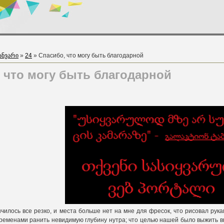
ანვარი
»
24
» Спасибо, что могу быть благодарной
 что могу быть благодарной
нчилось все резко, и места больше нет на мне для фресок, что рисовал рука
временами ранить невидимую глубину нутра; что целью нашей было выжить вме