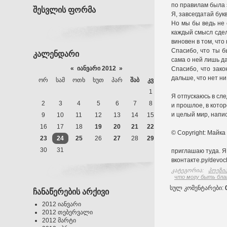
по правилам была 
შესვლის ფორმა
Я, завсегдатай бук
Но мы бы ведь не с
каждый смысл сдела
виновен в том, что
Спасибо, что ты б
კალენდარი
сама о ней лишь да
«
იანვარი 2012
»
Спасибо, что зако
дальше, что нет ни
ᲝᲠ
ᲡᲐᲛ
ᲝᲗᲮ
ᲮᲣᲗ
ᲞᲐᲠ
ᲨᲐᲑ
ᲙᲕ
1
Я отпускаюсь в сле
2
3
4
5
6
7
8
и прошлое, в котор
и целый мир, напи
9
10
11
12
13
14
15
16
17
18
19
20
21
22
© Copyright: Майка
23
24
25
26
27
28
29
30
31
приглашаю туда. Я
вконтакте.ру/devoc
კატეგორია
:
პოეზია
что могу быть бла
სულ კომენტარები
:
ჩანაწერების არქივი
2012 იანვარი
2012 თებერვალი
2012 მარტი