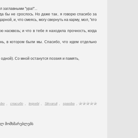
 заглавными "ура!"...
да бы не срослось. Но даже так.. я говорю спасибо за
ной, и, что смеясь, могу свернуть на карму, мол, "кто
ю насквозь; и что в тебе я находила прочность, когда
день, в котором были мы. Спасибо, что идем отдельно
 одной). Со мной останутся поэзия и память,
ibo
,
спасибо
,
leqsebi
,
Sikvaruli
,
spasiba
,
ულ მომხმარებლებს