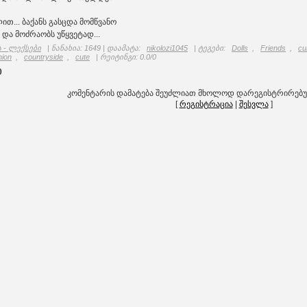
თ... ბაქანს გასცდა მომწვანო
და მოძრაობს უწყვეტად...
 - ლექსები
|
ნანახია
: 1649 |
დაამატა
:
nikolozi1045
|
ტეგები
:
Dolls
,
Friends
,
cu
hion
,
countryside
,
cute
|
რეიტინგი
:
0.0
/
0
0
კომენტარის დამატება შეუძლიათ მხოლოდ დარეგისტრირებ
[
რეგისტრაცია
|
შესვლა
]