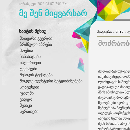
პარასკევი, 2026-08-07, 7:02 PM
მე შენ მიყვარხარ
საიტის მენიუ
მთავარი
»
2012
»
თ
მთავარი გვერდი
მოძრაობ
ბრძნული აზრები
პოეზია
ჩანახატები
ისტორიები
ტექსტები
მოძრაობის სურვი
მუსიკის ტექსტები
ბაქანს გასცდა მომ
მოკლე ტექსტური შეტყობინებები
ლიანდაგის საზღვრ
სტატუსები
გადავალ და ძახილზ
მზის ამოსვლით პლ
ფილმი
შიგადაშიგ ბობოქ
ვიდეო
მემღერები აკორდ
მუსიკა
მემღერება ბავშვუ
სურათები
თვალებს იფშვნეტს
ბავშვის სულში მარ
შენს ხასიათს არც 
ვიწყებ მარტივიდ