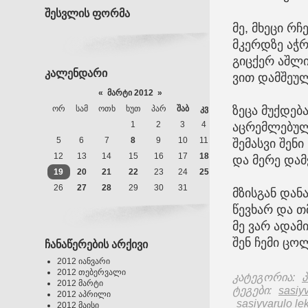
შესვლის ფორმა
მე, მხეცი რ
მკერდზე აჭ
გიცქერ აშლ
კალენდარი
ვით დამშეუ
«
მარტი 2012
»
ᲝᲠ
ᲡᲐᲛ
ᲝᲗᲮ
ᲮᲣᲗ
ᲞᲐᲠ
ᲨᲐᲑ
ᲙᲕ
ზეცა მუქდება
1
2
3
4
აცრემლებულ
5
6
7
8
9
10
11
შემასვი შენ
12
13
14
15
16
17
18
და მერე დამ
19
20
21
22
23
24
25
26
27
28
29
30
31
მზისგან დან
წევხარ და თ
მე ვარ ადამი
შენ ჩემი ცოლ
ჩანაწერების არქივი
2012 იანვარი
2012 თებერვალი
კატეგორია
:
პ
2012 მარტი
ტეგები
:
sasiyv
2012 აპრილი
sasiyvarulo le
2012 მაისი