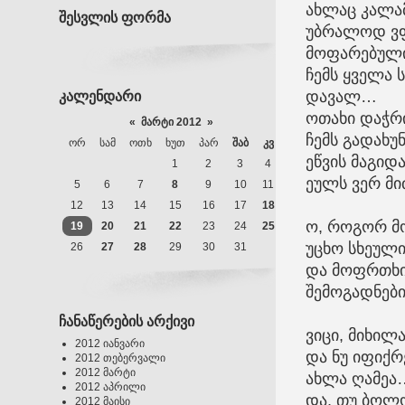
ახლაც კალამი
შესვლის ფორმა
უბრალოდ ვფ
მოფარებული,
ჩემს ყველა 
დავალ…
კალენდარი
ოთახი დაჭრი
«
მარტი 2012
»
ჩემს გადახუ
ᲝᲠ
ᲡᲐᲛ
ᲝᲗᲮ
ᲮᲣᲗ
ᲞᲐᲠ
ᲨᲐᲑ
ᲙᲕ
ეწვის მაგიდ
1
2
3
4
ეულს ვერ მი
5
6
7
8
9
10
11
12
13
14
15
16
17
18
ო, როგორ მო
19
20
21
22
23
24
25
უცხო სხეულ
26
27
28
29
30
31
და მოფრთხი
შემოგადნებ
ჩანაწერების არქივი
ვიცი, მიხილ
2012 იანვარი
და ნუ იფიქრ
2012 თებერვალი
2012 მარტი
ახლა ღამეა
2012 აპრილი
და, თუ ბო
2012 მაისი